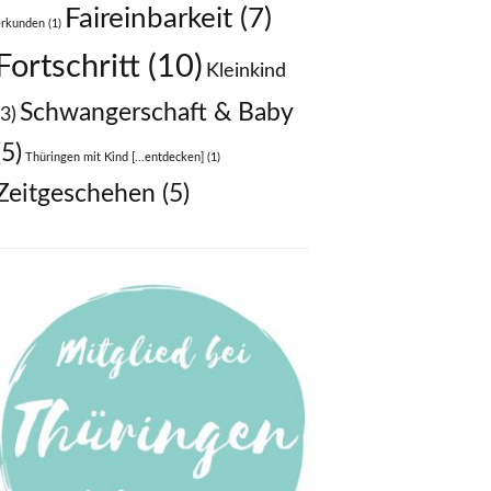
Faireinbarkeit
(7)
erkunden
(1)
Fortschritt
(10)
Kleinkind
Schwangerschaft & Baby
(3)
(5)
Thüringen mit Kind [...entdecken]
(1)
Zeitgeschehen
(5)