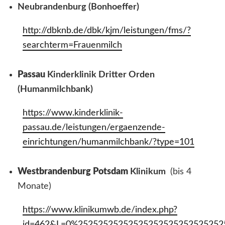
Neubrandenburg (Bonhoeffer)
http://dbknb.de/dbk/kjm/leistungen/fms/?
searchterm=Frauenmilch
Passau
Kinderklinik Dritter Orden
(Humanmilchbank)
https://www.kinderklinik-
passau.de/leistungen/ergaenzende-
einrichtungen/humanmilchbank/?type=101
Westbrandenburg Potsdam
Klinikum
(bis 4
Monate)
https://www.klinikumwb.de/index.php?
id=462&L=0%25252525252525252525252525252